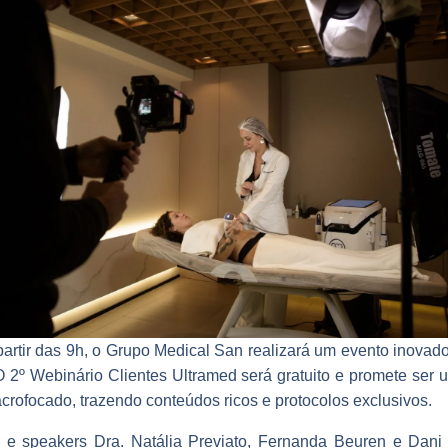
artir das 9h, o Grupo Medical San realizará um evento inovado
 O 2º Webinário Clientes Ultramed será gratuito e promete ser
crofocado, trazendo conteúdos ricos e protocolos exclusivos.
 e speakers Dra. Natália Previato, Fernanda Beuren e Dani 