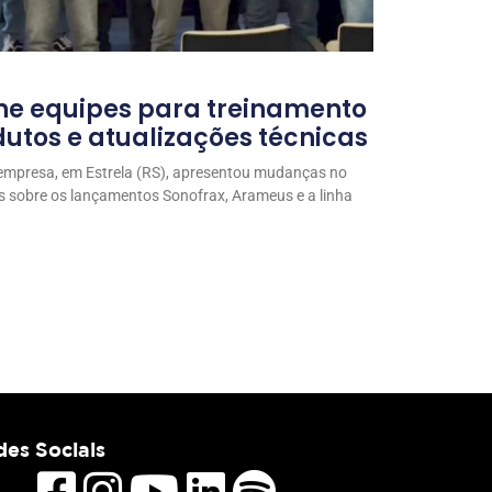
ne equipes para treinamento
utos e atualizações técnicas
 empresa, em Estrela (RS), apresentou mudanças no
s sobre os lançamentos Sonofrax, Arameus e a linha
es Sociais