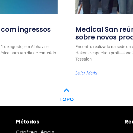
l com ingressos
Medical San reú
sobre novos prod
1 de agosto, em Alphaville
Encontro realizado na sede da
stética para um dia de conteúdo
Hakon e capacitou profissionai
Tessalon
Leia Mais
keyboard_arrow_up
TOPO
Métodos
Red
Criofrequência