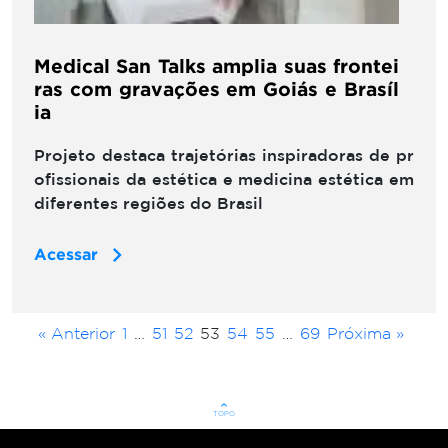
Medical San Talks amplia suas frontei
ras com gravações em Goiás e Brasíl
ia
Projeto destaca trajetórias inspiradoras de pr
ofissionais da estética e medicina estética em
diferentes regiões do Brasil
Acessar
« Anterior
1
…
51
52
53
54
55
…
69
Próxima »
keyboard_arrow_up
TOPO