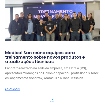
Medical San reúne equipes para
treinamento sobre novos produtos e
atualizações técnicas
Encontro realizado na sede da empresa, em Estrela (RS),
apresentou mudanças no Hakon e capacitou profissionais sobre
os lançamentos Sonofrax, Arameus e a linha Tessalon
Leia Mais
keyboard_arrow_up
TOPO