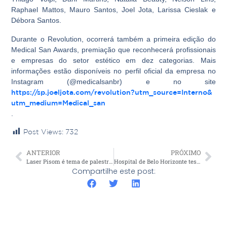
Raphael Mattos, Mauro Santos, Joel Jota, Larissa Cieslak e
Débora Santos.
Durante o Revolution, ocorrerá também a primeira edição do
Medical San Awards, premiação que reconhecerá profissionais
e empresas do setor estético em dez categorias. Mais
informações estão disponíveis no perfil oficial da empresa no
Instagram (@medicalsanbr) e no site
https://sp.joeljota.com/
revolution?utm_source=Interno&
utm_medium=Medical_san
.
Post Views:
732
ANTERIOR
PRÓXIMO
Laser Pisom é tema de palestra no Congresso BAAS no Chile
Hospital de Belo Horizonte testa uso do Hyper Slim para prevenção de trombose em pacientes de UTI
Compartilhe este post: