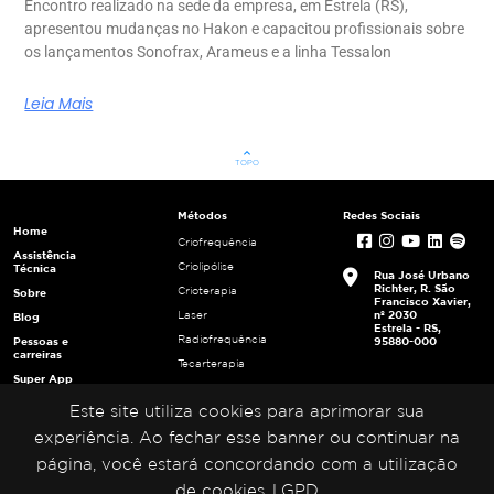
Encontro realizado na sede da empresa, em Estrela (RS),
apresentou mudanças no Hakon e capacitou profissionais sobre
os lançamentos Sonofrax, Arameus e a linha Tessalon
Leia Mais
keyboard_arrow_up
TOPO
Métodos
Redes Sociais
Home
Criofrequência
Assistência
Criolipólise
Técnica
Rua José Urbano
Richter, R. São
Crioterapia
Sobre
Francisco Xavier,
nº 2030
Laser
Blog
Estrela - RS,
Radiofrequência
Pessoas e
95880-000
carreiras
Tecarterapia
Super App
Ultracavitação
Login
Este site utiliza cookies para aprimorar sua
Ultrafrequência
Multiplicadores
Ultrassom
experiência. Ao fechar esse banner ou continuar na
Portal da
Privacidade
página, você estará concordando com a utilização
de cookies.
LGPD