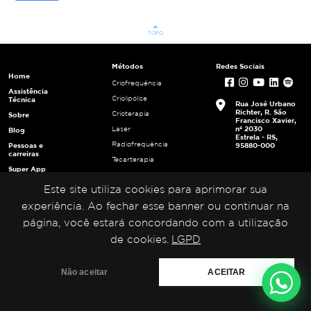
keyboard_arrow_up
TOPO
Métodos
Redes Sociais
Home
Criofrequência
Assistência
Criolipólise
Técnica
Rua José Urbano
Richter, R. São
Crioterapia
Sobre
Francisco Xavier,
nº 2030
Laser
Blog
Estrela - RS,
Radiofrequência
Pessoas e
95880-000
carreiras
Tecarterapia
Super App
Ultracavitação
Login
Este site utiliza cookies para aprimorar sua
Ultrafrequência
Multiplicadores
Ultrassom
experiência. Ao fechar esse banner ou continuar na
Portal da
Privacidade
página, você estará concordando com a utilização
de cookies.
LGPD
Não aceitar
ACEITAR
Medical San 2023.
Todos Os Direitos Reservados.