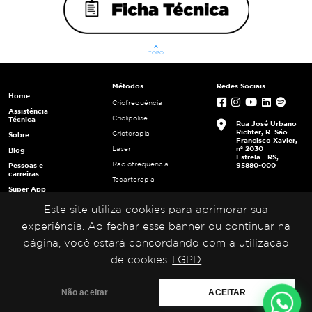
keyboard_arrow_up
TOPO
Métodos
Redes Sociais
Home
Criofrequência
Assistência
Criolipólise
Técnica
Rua José Urbano
Richter, R. São
Crioterapia
Sobre
Francisco Xavier,
nº 2030
Laser
Blog
Estrela - RS,
Radiofrequência
Pessoas e
95880-000
carreiras
Tecarterapia
Super App
Ultracavitação
Login
Este site utiliza cookies para aprimorar sua
Ultrafrequência
Multiplicadores
Ultrassom
experiência. Ao fechar esse banner ou continuar na
Portal da
Privacidade
página, você estará concordando com a utilização
de cookies.
LGPD
Não aceitar
ACEITAR