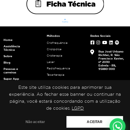
keyboard_arrow_up
TOPO
Métodos
Redes Sociais
Home
Criofrequência
Assistência
Criolipólise
Técnica
Rua José Urbano
Richter, R. São
Crioterapia
Sobre
Francisco Xavier,
nº 2030
Laser
Blog
Estrela - RS,
Radiofrequência
Pessoas e
95880-000
carreiras
Tecarterapia
Super App
Ultracavitação
Login
Este site utiliza cookies para aprimorar sua
Ultrafrequência
Multiplicadores
Ultrassom
experiência. Ao fechar esse banner ou continuar na
Portal da
Privacidade
página, você estará concordando com a utilização
de cookies.
LGPD
Não aceitar
ACEITAR