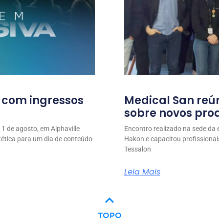
l com ingressos
Medical San reú
sobre novos prod
1 de agosto, em Alphaville
Encontro realizado na sede da
stética para um dia de conteúdo
Hakon e capacitou profissionai
Tessalon
Leia Mais
keyboard_arrow_up
TOPO