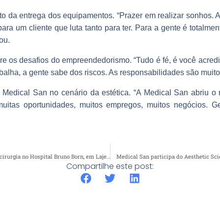
to da entrega dos equipamentos. “Prazer em realizar sonhos. 
ra um cliente que luta tanto para ter. Para a gente é totalmen
ou.
e os desafios do empreendedorismo. “Tudo é fé, é você acredit
abalha, a gente sabe dos riscos. As responsabilidades são muito
 Medical San no cenário da estética. “A Medical San abriu o
uitas oportunidades, muitos empregos, muitos negócios. G
Ptolomeu é utilizado em cirurgia no Hospital Bruno Born, em Lajeado
Medical San participa do Aesthetic Sc
Compartilhe este post: