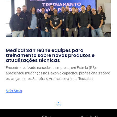
Medical San reúne equipes para
treinamento sobre novos produtos e
atualizações técnicas
Encontro realizado na sede da empresa, em Estrela (RS),
apresentou mudanças no Hakon e capacitou profissionais sobre
os lançamentos Sonofrax, Arameus e a linha Tessalon
Leia Mais
keyboard_arrow_up
TOPO