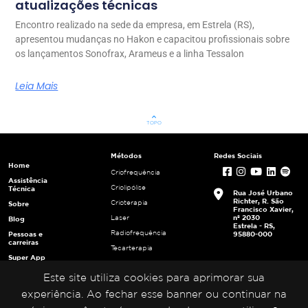
atualizações técnicas
Encontro realizado na sede da empresa, em Estrela (RS),
apresentou mudanças no Hakon e capacitou profissionais sobre
os lançamentos Sonofrax, Arameus e a linha Tessalon
Leia Mais
keyboard_arrow_up
TOPO
Métodos
Redes Sociais
Home
Criofrequência
Assistência
Criolipólise
Técnica
Rua José Urbano
Richter, R. São
Crioterapia
Sobre
Francisco Xavier,
nº 2030
Laser
Blog
Estrela - RS,
Radiofrequência
Pessoas e
95880-000
carreiras
Tecarterapia
Super App
Ultracavitação
Login
Este site utiliza cookies para aprimorar sua
Ultrafrequência
Multiplicadores
Ultrassom
experiência. Ao fechar esse banner ou continuar na
Portal da
Privacidade