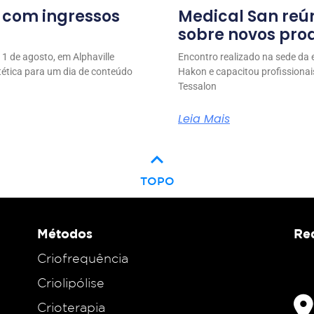
l com ingressos
Medical San reú
sobre novos prod
1 de agosto, em Alphaville
Encontro realizado na sede da
stética para um dia de conteúdo
Hakon e capacitou profissionai
Tessalon
Leia Mais
keyboard_arrow_up
TOPO
Métodos
Red
Criofrequência
Criolipólise
Crioterapia