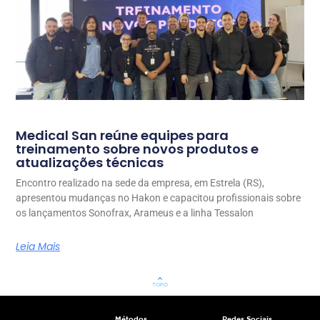
Medical San reúne equipes para
treinamento sobre novos produtos e
atualizações técnicas
Encontro realizado na sede da empresa, em Estrela (RS),
apresentou mudanças no Hakon e capacitou profissionais sobre
os lançamentos Sonofrax, Arameus e a linha Tessalon
Leia Mais
keyboard_arrow_up
TOPO
Métodos
Redes Sociais