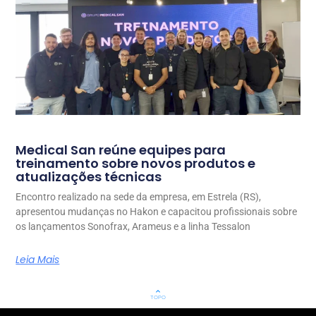
Medical San reúne equipes para
treinamento sobre novos produtos e
atualizações técnicas
Encontro realizado na sede da empresa, em Estrela (RS),
apresentou mudanças no Hakon e capacitou profissionais sobre
os lançamentos Sonofrax, Arameus e a linha Tessalon
Leia Mais
keyboard_arrow_up
TOPO