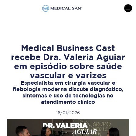
menu
Medical Business Cast
recebe Dra. Valeria Aguiar
em episódio sobre saúde
vascular e varizes
Especialista em cirurgia vascular e
flebologia moderna discute diagnóstico,
sintomas e uso de tecnologias no
atendimento clínico
16/01/2026