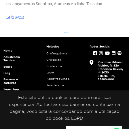
os lançamentos Sonofrax, Arameus e a linha Tessalon
Leia Mais
keyboard_arrow_up
TOPO
Métodos
Redes Sociais
Home
Criofrequência
Assistência
Criolipólise
Técnica
Rua José Urbano
Richter, R. São
Crioterapia
Sobre
Francisco Xavier,
nº 2030
Laser
Blog
Estrela - RS,
Radiofrequência
Pessoas e
95880-000
carreiras
Tecarterapia
Super App
Ultracavitação
Login
Este site utiliza cookies para aprimorar sua
Ultrafrequência
Multiplicadores
Ultrassom
experiência. Ao fechar esse banner ou continuar na
Portal da
Privacidade
página, você estará concordando com a utilização
de cookies.
LGPD