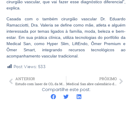
cirurgião vascular, que vai fazer esse diagnóstico diferencial”,
explica.
Casada com o também cirurgião vascular Dr. Eduardo
Ramacciotti, Dra. Valeria se define como mãe, atleta e alguém
interessada por temas ligados à família, moda, beleza e bem-
estar. Em sua prática clínica, utiliza tecnologias do portfólio da
Medical San, como Hyper Slim, LiftEndo, Ômer Premium e
Ômer Smart, integrando recursos tecnológicos ao
acompanhamento vascular tradicional.
Post Views:
533
ANTERIOR
PRÓXIMO
Estudo com laser de CO₂ da Medical San é publicado na Revista Brasileira de Coloproctologia
Medical San abre calendário de eventos de 2026 com participação no CIOSP
Compartilhe este post: