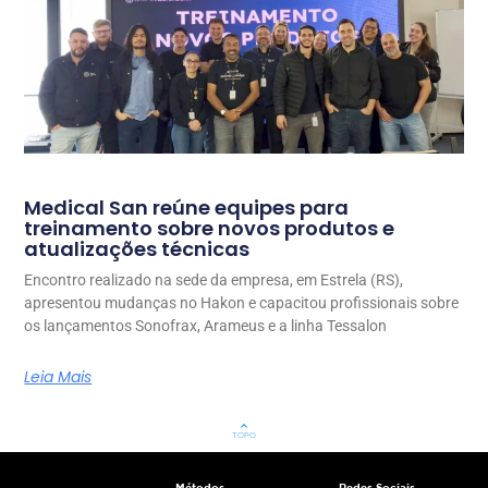
Medical San reúne equipes para
treinamento sobre novos produtos e
atualizações técnicas
Encontro realizado na sede da empresa, em Estrela (RS),
apresentou mudanças no Hakon e capacitou profissionais sobre
os lançamentos Sonofrax, Arameus e a linha Tessalon
Leia Mais
keyboard_arrow_up
TOPO
Métodos
Redes Sociais