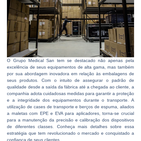
O Grupo Medical San tem se destacado não apenas pela
excelência de seus equipamentos de alta gama, mas também
por sua abordagem inovadora em relação às embalagens de
seus produtos. Com o intuito de assegurar o padrão de
qualidade desde a saída da fábrica até a chegada ao cliente, a
companhia adota cuidadosas medidas para garantir a proteção
e a integridade dos equipamentos durante o transporte. A
utilização de cases de transporte e berços de espuma, aliados
a maletas com EPE e EVA para aplicadores, torna-se crucial
para a manutenção da precisão e calibração dos dispositivos
de diferentes classes. Conheça mais detalhes sobre essa
estratégia que tem revolucionado o mercado e conquistado a
confiança de seus clientes.