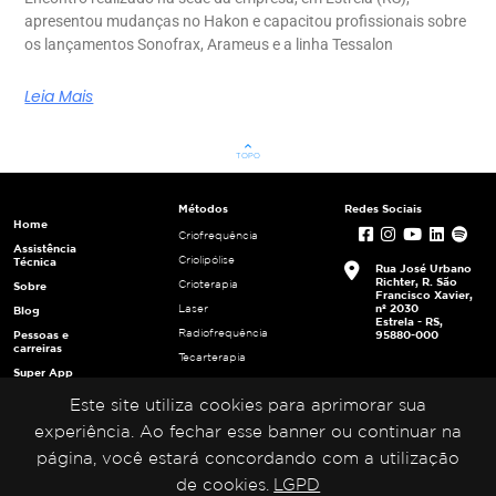
apresentou mudanças no Hakon e capacitou profissionais sobre
os lançamentos Sonofrax, Arameus e a linha Tessalon
Leia Mais
keyboard_arrow_up
TOPO
Métodos
Redes Sociais
Home
Criofrequência
Assistência
Criolipólise
Técnica
Rua José Urbano
Richter, R. São
Crioterapia
Sobre
Francisco Xavier,
nº 2030
Laser
Blog
Estrela - RS,
Radiofrequência
Pessoas e
95880-000
carreiras
Tecarterapia
Super App
Ultracavitação
Login
Este site utiliza cookies para aprimorar sua
Ultrafrequência
Multiplicadores
Ultrassom
experiência. Ao fechar esse banner ou continuar na
Portal da
Privacidade
página, você estará concordando com a utilização
de cookies.
LGPD