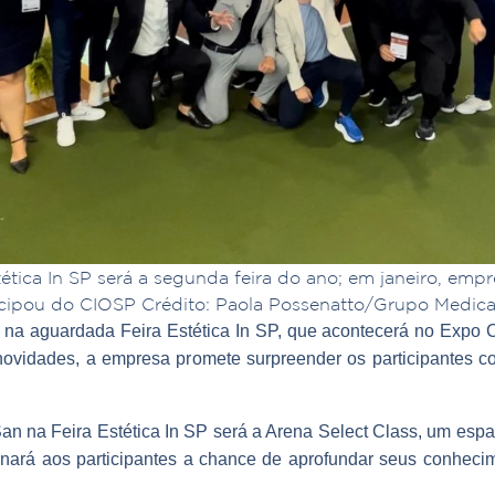
ética In SP será a segunda feira do ano; em janeiro, emp
icipou do CIOSP Crédito: Paola Possenatto/Grupo Medica
na aguardada Feira Estética In SP, que acontecerá no Expo C
vidades, a empresa promete surpreender os participantes co
an na Feira Estética In SP será a Arena Select Class, um es
nará aos participantes a chance de aprofundar seus conhecime