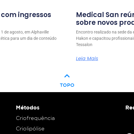
l com ingressos
Medical San reú
sobre novos prod
1 de agosto, em Alphaville
Encontro realizado na sede da
stética para um dia de conteúdo
Hakon e capacitou profissionai
Tessalon
Leia Mais
keyboard_arrow_up
TOPO
Métodos
Red
Criofrequência
Criolipólise