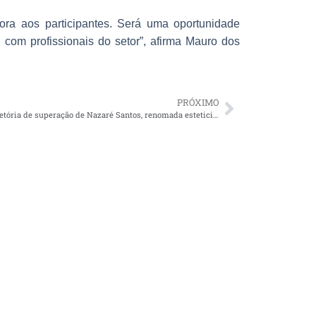
dora aos participantes. Será uma oportunidade
 com profissionais do setor”, afirma Mauro dos
PRÓXIMO
Episódio 10 do Medical Talks destaca trajetória de superação de Nazaré Santos, renomada esteticista brasileira