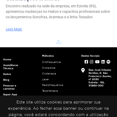
Encontro realizado na sede da empresa, em Estrela (RS),
apresentou mudanças no Hakon e capacitou profissionais sobre
os lançamentos Sonofrax, Arameus e a linha Tessalon
Leia Mais
keyboard_arrow_up
TOPO
Métodos
Redes Sociais
Home
Criofrequência
Assistência
Criolipólise
Técnica
Rua José Urbano
Richter, R. São
Crioterapia
Sobre
Francisco Xavier,
nº 2030
Laser
Blog
Estrela - RS,
Radiofrequência
Pessoas e
95880-000
carreiras
Tecarterapia
Super App
Ultracavitação
Login
Este site utiliza cookies para aprimorar sua
Ultrafrequência
Multiplicadores
Ultrassom
experiência. Ao fechar esse banner ou continuar na
Portal da
Privacidade
página, você estará concordando com a utilização