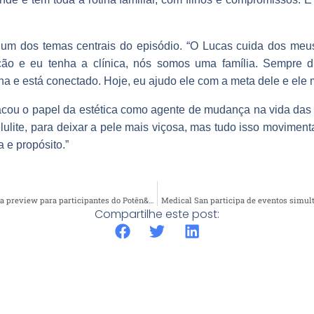
oi um dos temas centrais do episódio. “O Lucas cuida dos me
o e eu tenha a clínica, nós somos uma família. Sempre 
a e está conectado. Hoje, eu ajudo ele com a meta dele e ele 
cou o papel da estética como agente de mudança na vida das p
lulite, para deixar a pele mais viçosa, mas tudo isso movimen
 e propósito.”
Mauro dos Santos Filho ministra aula preview para participantes do Potên&Cia
Medical San participa de eventos simu
Compartilhe este post: