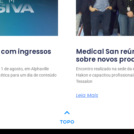
l com ingressos
Medical San reú
sobre novos prod
1 de agosto, em Alphaville
Encontro realizado na sede da
stética para um dia de conteúdo
Hakon e capacitou profissionai
Tessalon
Leia Mais
keyboard_arrow_up
TOPO