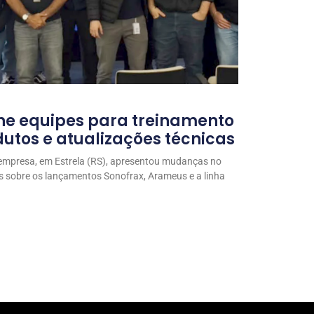
ne equipes para treinamento
utos e atualizações técnicas
 empresa, em Estrela (RS), apresentou mudanças no
s sobre os lançamentos Sonofrax, Arameus e a linha