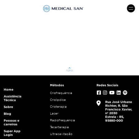
menu
keyboard_arrow_up
TOPO
Métodos
Redes Sociais
Home
Criofrequência
Assistência
Criolipólise
Técnica
Rua José Urbano
Richter, R. São
Crioterapia
Sobre
Francisco Xavier,
nº 2030
Laser
Blog
Estrela - RS,
Radiofrequência
Pessoas e
95880-000
carreiras
Tecarterapia
Super App
Ultracavitação
Login