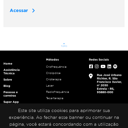
Acessar
keyboard_arrow_up
TOPO
Métodos
Redes Sociais
Home
Criofrequência
Assistência
Criolipólise
Técnica
Rua José Urbano
Richter, R. São
Crioterapia
Sobre
Francisco Xavier,
nº 2030
Laser
Blog
Estrela - RS,
Radiofrequência
Pessoas e
95880-000
carreiras
Tecarterapia
Super App
Ultracavitação
Login
Este site utiliza cookies para aprimorar sua
Ultrafrequência
Multiplicadores
Ultrassom
experiência. Ao fechar esse banner ou continuar na
Portal da
Privacidade
página, você estará concordando com a utilização