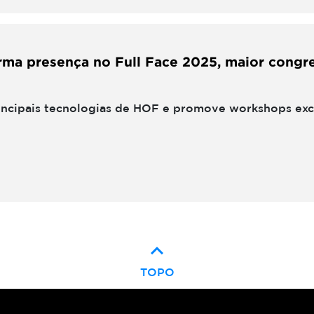
rma presença no Full Face 2025, maior congr
incipais tecnologias de HOF e promove workshops excl
keyboard_arrow_up
TOPO